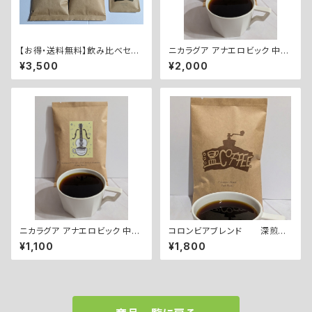
【お得・送料無料】飲み比べセッ
ニカラグア アナエロビック 中浅
ト 200g×2種類 ドリップバッ
煎り（200g）
¥3,500
¥2,000
グ２個付き
ニカラグア アナエロビック 中浅
コロンビアブレンド 深煎り
煎り（100g）
（200g）
¥1,100
¥1,800